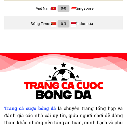
Việt Nam
0
-
0
Singapore
Đông Timor
0
-
3
Indonesia
ASIAN CUP 2026
-
28/07/2026
Malaysia
4
-
0
Lào
Philippines
1
-
4
Myanmar
ASIAN CUP 2026
-
27/07/2026
Indonesia
5
-
1
Campuchia
Singapore
2
-
0
Đông Timor
Trang cá cược bóng đá
là chuyên trang tổng hợp và
đánh giá các nhà cái uy tín, giúp người chơi dễ dàng
ASIAN CUP 2026
-
25/07/2026
tham khảo những nền tảng an toàn, minh bạch và phù