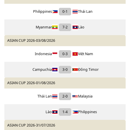
Philippines
0
-
1
Thái Lan
Myanmar
7
-
2
Lào
ASIAN CUP 2026
-
03/08/2026
Indonesia
0
-
3
Việt Nam
Campuchia
3
-
0
Đông Timor
ASIAN CUP 2026
-
01/08/2026
Thái Lan
2
-
0
Malaysia
Lào
1
-
4
Philippines
ASIAN CUP 2026
-
31/07/2026