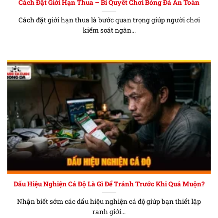
Cách Đặt Giới Hạn Thua – Bí Quyết Chơi Bóng Đá An Toàn
Cách đặt giới hạn thua là bước quan trọng giúp người chơi
kiểm soát ngân...
Dấu Hiệu Nghiện Cá Độ Là Gì Để Tránh Trước Khi Quá Muộn?
Nhận biết sớm các dấu hiệu nghiện cá độ giúp bạn thiết lập
ranh giới...