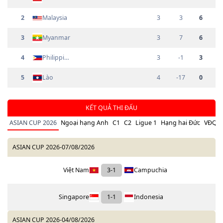
2
Malaysia
3
3
6
3
Myanmar
3
7
6
4
Philippines
3
-1
3
5
Lào
4
-17
0
KẾT QUẢ THI ĐẤU
ASIAN CUP 2026
Ngoại hạng Anh
C1
C2
Ligue 1
Hạng hai Đức
VĐQG 
ASIAN CUP 2026
-
07/08/2026
Việt Nam
3
-
1
Campuchia
Singapore
1
-
1
Indonesia
ASIAN CUP 2026
-
04/08/2026