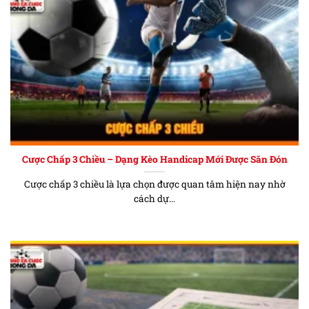
Cược Chấp 3 Chiều – Dạng Kèo Handicap Mới Được Săn Đón
Cược chấp 3 chiều là lựa chọn được quan tâm hiện nay nhờ
cách dự...