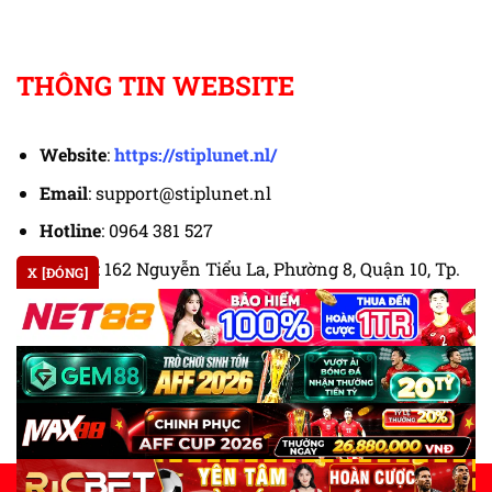
THÔNG TIN WEBSITE
Website
:
https://stiplunet.nl/
Email
:
support@stiplunet.nl
Hotline
: 0964 381 527
Địa chỉ
: 162 Nguyễn Tiểu La, Phường 8, Quận 10, Tp.
X [ĐÓNG]
Hồ Chí Minh, Việt Nam
Hashtags
: #trangcacuocbongda #cacuocbongda
#trangcacuocuytin #webcacuocbongda
Copyright 2026 ©
Bản Quyền Thuộc Về stiplunet.nl