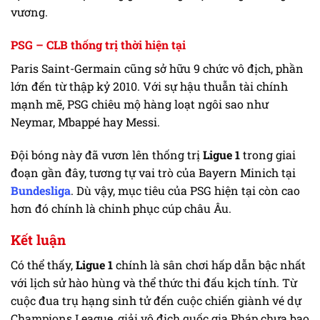
vương.
PSG – CLB thống trị thời hiện tại
Paris Saint-Germain cũng sở hữu 9 chức vô địch, phần
lớn đến từ thập kỷ 2010. Với sự hậu thuẫn tài chính
mạnh mẽ, PSG chiêu mộ hàng loạt ngôi sao như
Neymar, Mbappé hay Messi.
Đội bóng này đã vươn lên thống trị
Ligue 1
trong giai
đoạn gần đây, tương tự vai trò của Bayern Minich tại
Bundesliga
. Dù vậy, mục tiêu của PSG hiện tại còn cao
hơn đó chính là chinh phục cúp châu Âu.
Kết luận
Có thể thấy,
Ligue 1
chính là sân chơi hấp dẫn bậc nhất
với lịch sử hào hùng và thể thức thi đấu kịch tính. Từ
cuộc đua trụ hạng sinh tử đến cuộc chiến giành vé dự
Champions League, giải vô địch quốc gia Pháp chưa bao