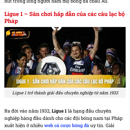
hút trong lòng người hâm mộ bóng đá châu Âu.
Ligue 1 – Sân chơi hấp dẫn của các câu lạc bộ
Pháp
Ligue 1 trở thành giải đấu chuyên nghiệp từ năm 1932
Ra đời vào năm 1932,
Ligue 1
là hạng đấu chuyên
nghiệp hàng đầu dành cho các đội bóng nam tại Pháp
xuất hiện ở nhiều
web cá cược bóng đá
uy tín. Giải