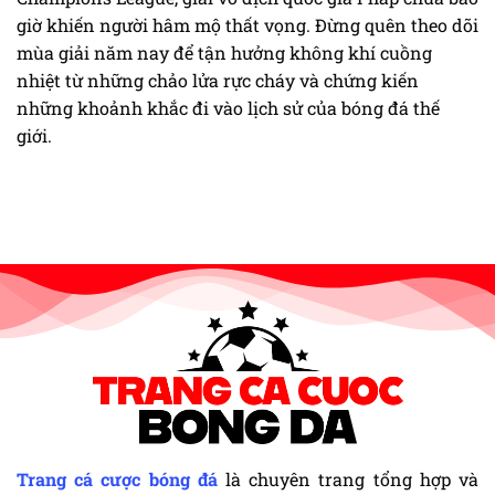
giờ khiến người hâm mộ thất vọng. Đừng quên theo dõi
mùa giải năm nay để tận hưởng không khí cuồng
nhiệt từ những chảo lửa rực cháy và chứng kiến
những khoảnh khắc đi vào lịch sử của bóng đá thế
giới.
Trang cá cược bóng đá
là chuyên trang tổng hợp và