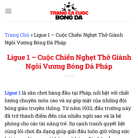
Bỏ
qua
nội
dung
Trang Chủ
»
Ligue 1 – Cuộc Chiến Nghẹt Thở Giành
Ngôi Vương Bóng Đá Pháp
Ligue 1 – Cuộc Chiến Nghẹt Thở Giành
Ngôi Vương Bóng Đá Pháp
Ligue 1
là sân chơi hàng đầu tại Pháp, nổi bật với chất
lượng chuyên môn cao và sự góp mặt của những đội
bóng giàu truyền thống. Từ năm 1932, đấu trường này
đã trở thành điểm đến của nhiều ngôi sao và là bệ
phóng cho các tài năng trẻ. Sự cạnh tranh quyết liệt
cùng lối chơi đa dạng giúp giải đấu luôn giữ vững sức