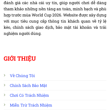
đánh giá các nhà cái uy tín, giúp người chơi dễ dàng
tham khảo những nền tảng an toàn, minh bạch và phù
hợp trước mùa World Cup 2026. Website được xây dựng
với mục tiêu cung cấp thông tin khách quan về tỷ lệ
kèo, chính sách giao dịch, bảo mật tài khoản và trải
nghiệm người dùng.
GIỚI THIỆU
Về Chúng Tôi
Chính Sách Bảo Mật
Chơi Có Trách Nhiệm
Miễn Trừ Trách Nhiệm