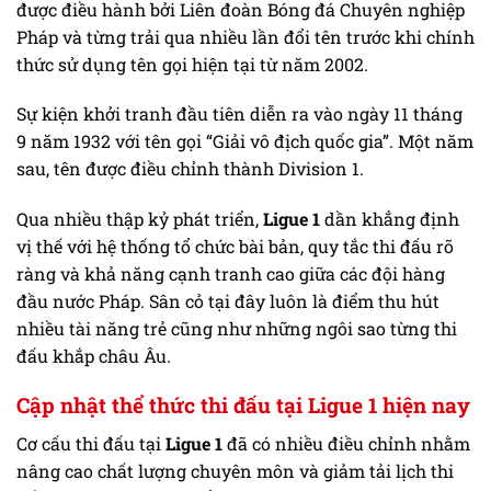
được điều hành bởi Liên đoàn Bóng đá Chuyên nghiệp
Pháp và từng trải qua nhiều lần đổi tên trước khi chính
thức sử dụng tên gọi hiện tại từ năm 2002.
Sự kiện khởi tranh đầu tiên diễn ra vào ngày 11 tháng
9 năm 1932 với tên gọi “Giải vô địch quốc gia”. Một năm
sau, tên được điều chỉnh thành Division 1.
Qua nhiều thập kỷ phát triển,
Ligue 1
dần khẳng định
vị thế với hệ thống tổ chức bài bản, quy tắc thi đấu rõ
ràng và khả năng cạnh tranh cao giữa các đội hàng
đầu nước Pháp. Sân cỏ tại đây luôn là điểm thu hút
nhiều tài năng trẻ cũng như những ngôi sao từng thi
đấu khắp châu Âu.
Cập nhật thể thức thi đấu tại Ligue 1 hiện nay
Cơ cấu thi đấu tại
Ligue 1
đã có nhiều điều chỉnh nhằm
nâng cao chất lượng chuyên môn và giảm tải lịch thi