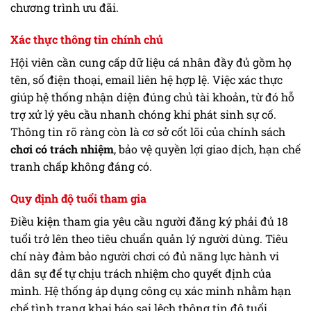
chương trình ưu đãi.
Xác thực thông tin chính chủ
Hội viên cần cung cấp dữ liệu cá nhân đầy đủ gồm họ
tên, số điện thoại, email liên hệ hợp lệ. Việc xác thực
giúp hệ thống nhận diện đúng chủ tài khoản, từ đó hỗ
trợ xử lý yêu cầu nhanh chóng khi phát sinh sự cố.
Thông tin rõ ràng còn là cơ sở cốt lõi của chính sách
chơi có trách nhiệm
, bảo vệ quyền lợi giao dịch, hạn chế
tranh chấp không đáng có.
Quy định độ tuổi tham gia
Điều kiện tham gia yêu cầu người đăng ký phải đủ 18
tuổi trở lên theo tiêu chuẩn quản lý người dùng. Tiêu
chí này đảm bảo người chơi có đủ năng lực hành vi
dân sự để tự chịu trách nhiệm cho quyết định của
mình. Hệ thống áp dụng công cụ xác minh nhằm hạn
chế tình trạng khai báo sai lệch thông tin độ tuổi.