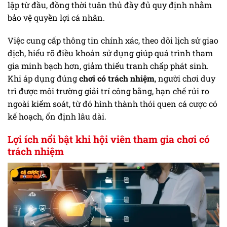
lập từ đầu, đồng thời tuân thủ đầy đủ quy định nhằm
bảo vệ quyền lợi cá nhân.
Việc cung cấp thông tin chính xác, theo dõi lịch sử giao
dịch, hiểu rõ điều khoản sử dụng giúp quá trình tham
gia minh bạch hơn, giảm thiểu tranh chấp phát sinh.
Khi áp dụng đúng
chơi có trách nhiệm
, người chơi duy
trì được môi trường giải trí công bằng, hạn chế rủi ro
ngoài kiểm soát, từ đó hình thành thói quen cá cược có
kế hoạch, ổn định lâu dài.
Lợi ích nổi bật khi hội viên tham gia chơi có
trách nhiệm