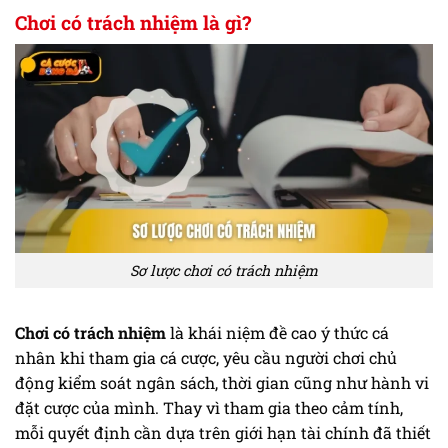
Chơi có trách nhiệm là gì?
Sơ lược chơi có trách nhiệm
Chơi có trách nhiệm
là khái niệm đề cao ý thức cá
nhân khi tham gia cá cược, yêu cầu người chơi chủ
động kiểm soát ngân sách, thời gian cũng như hành vi
đặt cược của mình. Thay vì tham gia theo cảm tính,
mỗi quyết định cần dựa trên giới hạn tài chính đã thiết