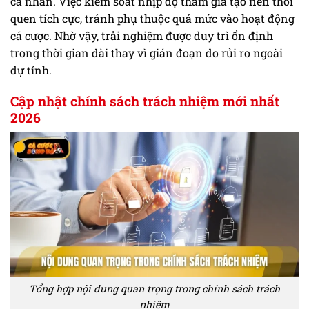
cá nhân. Việc kiểm soát nhịp độ tham gia tạo nên thói
quen tích cực, tránh phụ thuộc quá mức vào hoạt động
cá cược. Nhờ vậy, trải nghiệm được duy trì ổn định
trong thời gian dài thay vì gián đoạn do rủi ro ngoài
dự tính.
Cập nhật chính sách trách nhiệm mới nhất
2026
Tổng hợp nội dung quan trọng trong chính sách trách
nhiệm