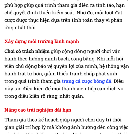
phù hợp giúp quá trình tham gia diễn ra tỉnh táo, hạn
chế quyết định thiếu kiểm soát. Nhờ đó, mỗi lượt đặt
cược được thực hiện dựa trên tính toán thay vì phản
ứng nhất thời.
Xây dựng môi trường lành mạnh
Chơi có trách nhiệm
giúp cộng đồng người chơi vận
hành theo hướng minh bạch, công bằng. Khi mỗi hội
viên chủ động bảo vệ quyền lợi của mình, hệ thống vận
hành trật tự hơn, giảm thiểu tranh chấp phát sinh
trong quá trình tham gia
trang cá cược bóng đá
. Điều
này tạo điều kiện để mọi thành viên tiếp cận dịch vụ
trong điều kiện rõ ràng, nhất quán.
Nâng cao trải nghiệm dài hạn
Tham gia theo kế hoạch giúp người chơi duy trì thời
gian giải trí hợp lý mà không ảnh hưởng đến công việc