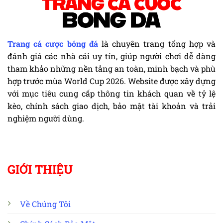
Trang cá cược bóng đá
là chuyên trang tổng hợp và
đánh giá các nhà cái uy tín, giúp người chơi dễ dàng
tham khảo những nền tảng an toàn, minh bạch và phù
hợp trước mùa World Cup 2026. Website được xây dựng
với mục tiêu cung cấp thông tin khách quan về tỷ lệ
kèo, chính sách giao dịch, bảo mật tài khoản và trải
nghiệm người dùng.
GIỚI THIỆU
Về Chúng Tôi