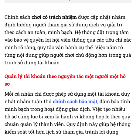
Chính sách
chơi có trách nhiệm
được cập nhật nhằm
định hướng người tham gia sử dụng dịch vụ giải trí
theo cách an toàn, minh bạch. Hệ thống đặt trọng tâm
vào bảo vệ quyền lợi hội viên thông qua các tiêu chí xác
minh rõ ràng, quy tắc vận hành cụ thể. Việc nắm rõ
từng nội dung giúp người chơi chủ động hơn trong quá
trình sử dụng tài khoản.
Quản lý tài khoản theo nguyên tắc một người một hồ
sơ
Mỗi cá nhân chỉ được phép sử dụng một tài khoản duy
nhất nhằm tuân thủ
chính sách bảo mật
, đảm bảo tính
minh bạch trong hoạt động giao dịch. Việc tạo nhiều
hồ sơ cùng lúc bị xem là hành vi không hợp lệ theo quy
chuẩn quản lý thành viên. Quy định này giúp hệ thống
kiểm soát tốt hơn lịch sử tham gia, tránh lợi dụng