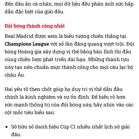
đến dấu ấn cá nhân, mọi dữ liệu đều phản ánh sức hấp
dẫn đặc biệt của giải đấu.
Đội bóng thành công nhất
Real Madrid được xem là biểu tượng chiến thắng tại
Champions League
với số lần đăng quang vượt trội. Đội
bóng Hoàng gia xây dựng vị thế bằng bản lĩnh thi đấu
cùng chiến lược phát triển dài hạn. Những thành tựu
này tạo nên chuẩn mực thành công cho mọi câu lạc bộ
châu Âu.
Hai yếu tố then chốt giúp họ duy trì vị thế dẫn đầu
chính là kinh nghiệm và sự ổn định. Để hiểu rõ hơn
sức mạnh thống trị của đội bóng này, hãy nhìn vào các
cột mốc tiêu biểu sau:
Sở hữu số danh hiệu Cúp C1 nhiều nhất lịch sử giải
đấu.