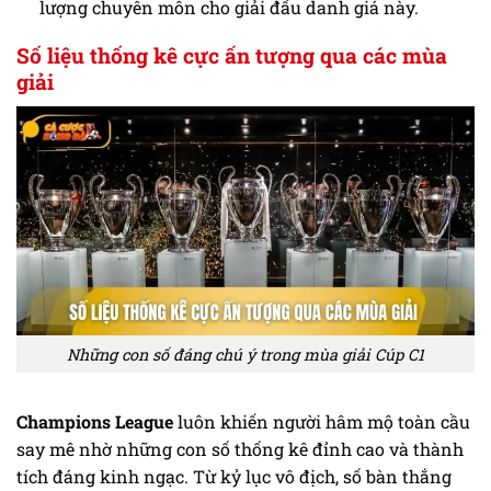
lượng chuyên môn cho giải đấu danh giá này.
Số liệu thống kê cực ấn tượng qua các mùa
giải
Những con số đáng chú ý trong mùa giải Cúp C1
Champions League
luôn khiến người hâm mộ toàn cầu
say mê nhờ những con số thống kê đỉnh cao và thành
tích đáng kinh ngạc. Từ kỷ lục vô địch, số bàn thắng