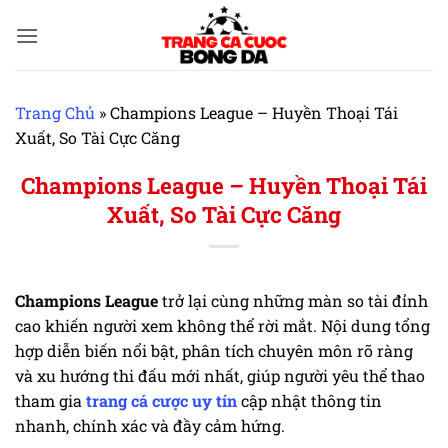
Bỏ
qua
nội
dung
Trang Chủ
»
Champions League – Huyền Thoại Tái
Xuất, So Tài Cực Căng
Champions League – Huyền Thoại Tái
Xuất, So Tài Cực Căng
Champions League
trở lại cùng những màn so tài đỉnh
cao khiến người xem không thể rời mắt. Nội dung tổng
hợp diễn biến nổi bật, phân tích chuyên môn rõ ràng
và xu hướng thi đấu mới nhất, giúp người yêu thể thao
tham gia
trang cá cược uy tín
cập nhật thông tin
nhanh, chính xác và đầy cảm hứng.